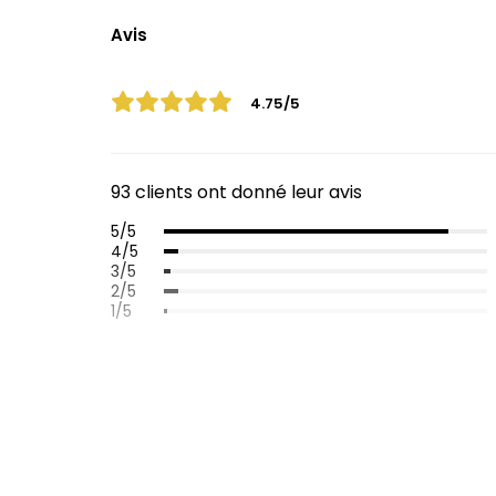
Avis
4.75/5
93 clients ont donné leur avis
5/5
4/5
3/5
2/5
1/5