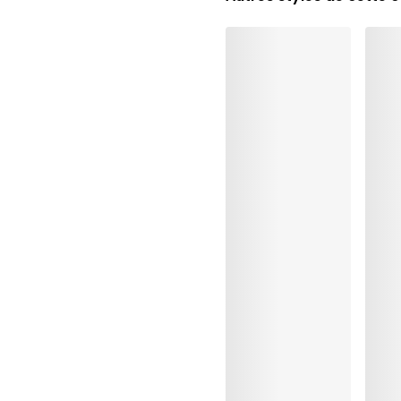
Lavage professionnel ex
Séchage à la machine e
30°C Programme modé
°
30
Repassage exclu
Coton:7%, Elasthanne:18