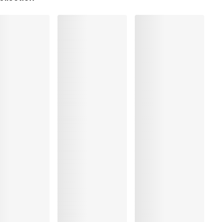
clu
xclu
ré
%, Polyester:8%, Polyamide:67%