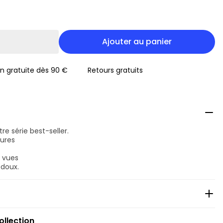
Ajouter au panier
on gratuite dès 90 €
Retours gratuits
tre série best-seller.
tures
e vues
 doux.
ollection