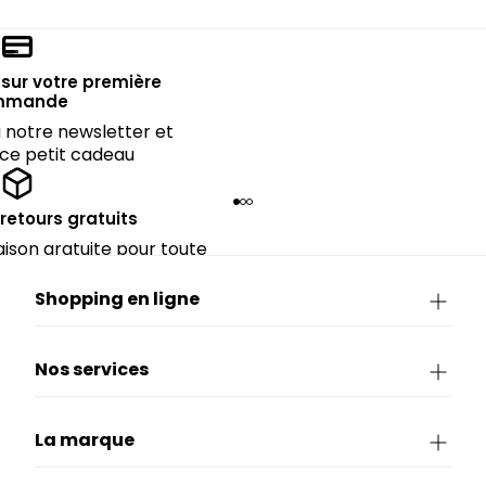
sur votre première
mmande
notre newsletter et
 ce petit cadeau
 retours gratuits
raison gratuite pour toute
périeure à 90€.
Shopping en ligne
Nos services
La marque