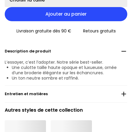
Ajouter au panier
Livraison gratuite dès 90 €
Retours gratuits
Description de produit
L’essayer, c’est l’adopter. Notre série best-seller.
Une culotte taille haute opaque et luxueuse, ornée
d’une broderie élégante sur les échancrures.
Un ton neutre sombre et raffiné.
Entretien et matières
Ne pas blanchir
Autres styles de cette collection
Lavage professionnel exclu
Séchage à la machine exclu
30 °C Programme normal
°
30