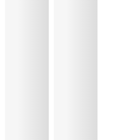
Repassage exclu
Coton:17%, Elasthanne:12%, Polyester:9%, Polyamide:62%