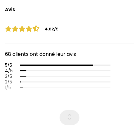
Avis
4.62/5
68 clients ont donné leur avis
5/5
4/5
3/5
2/5
1/5