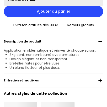
Ajouter au panier
Livraison gratuite dès 90 €
Retours gratuits
Description de produit
Application emblématique et réinventé chaque saison.
S-g conf. non rembourré avec armatures
Design élégant et non transparent
Bretelles faites pour être vues
Un blanc flatteur et plus doux.
Entretien et matières
Ne pas blanchir
Autres styles de cette collection
Lavage professionnel exclu
Séchage à la machine exclu
°