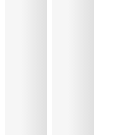
30°C Programme modéré
30
Repassage exclu
Coton:3%, Elasthanne:21%, Polyester:2%, Polyamide:74%