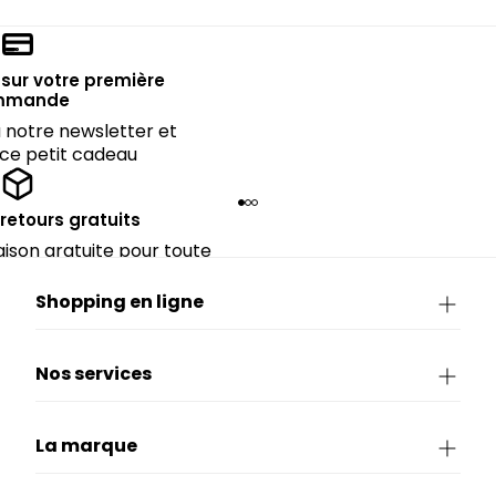
sur votre première
mmande
notre newsletter et
 ce petit cadeau
 retours gratuits
raison gratuite pour toute
périeure à 90€.
Shopping en ligne
Nos services
La marque