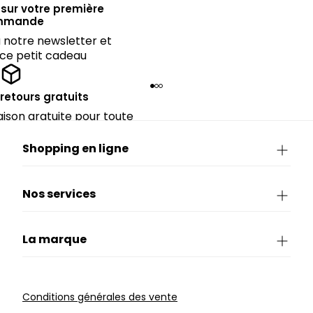
sur votre première
mmande
notre newsletter et
 ce petit cadeau
 retours gratuits
raison gratuite pour toute
périeure à 90€.
Shopping en ligne
Nos services
La marque
Conditions générales des vente