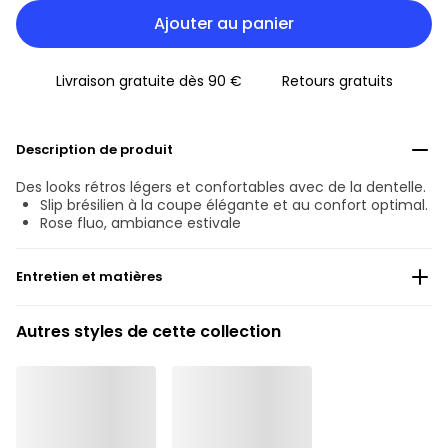
Ajouter au panier
Livraison gratuite dès 90 €
Retours gratuits
Description de produit
Des looks rétros légers et confortables avec de la dentelle.
Slip brésilien à la coupe élégante et au confort optimal.
Rose fluo, ambiance estivale
Entretien et matières
57% Les fils recyclés
Autres styles de cette collection
Ne pas blanchir
Lavage professionnel exclu
Séchage à la machine exclu
30 °C Programme normal
°
30
Repassage exclu