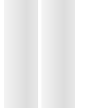
Coton:2%, Polyamide:85%, Elasthanne:13%