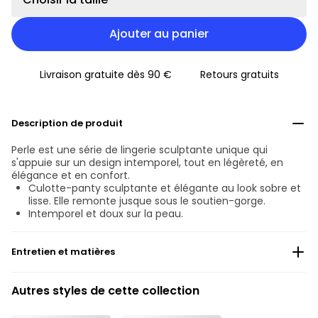
Ajouter au panier
Livraison gratuite dès 90 €
Retours gratuits
Description de produit
Perle est une série de lingerie sculptante unique qui
s'appuie sur un design intemporel, tout en légèreté, en
élégance et en confort.
Culotte-panty sculptante et élégante au look sobre et
lisse. Elle remonte jusque sous le soutien-gorge.
Intemporel et doux sur la peau.
Entretien et matières
Ne pas blanchir
Autres styles de cette collection
Lavage professionnel exclu
Séchage à la machine exclu