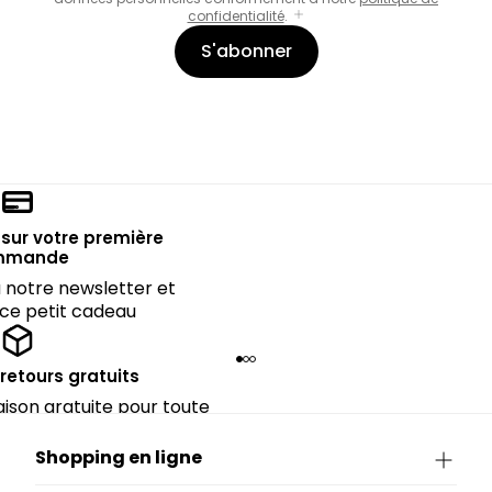
confidentialité
.
S'abonner
sur votre première
mmande
notre newsletter et
 ce petit cadeau
 retours gratuits
raison gratuite pour toute
périeure à 90€.
Shopping en ligne