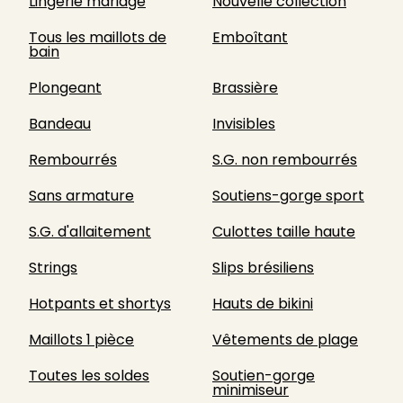
Lingerie mariage
Nouvelle collection
Tous les maillots de
Emboîtant
bain
Plongeant
Brassière
Bandeau
Invisibles
Rembourrés
S.G. non rembourrés
Sans armature
Soutiens-gorge sport
S.G. d'allaitement
Culottes taille haute
Strings
Slips brésiliens
Hotpants et shortys
Hauts de bikini
Maillots 1 pièce
Vêtements de plage
Toutes les soldes
Soutien-gorge
minimiseur