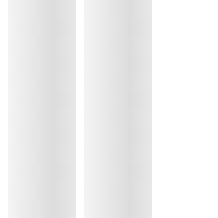
Lavage à la main
Repassage exclu
Elasthanne:24%, Polyester:18%, Polyamide:58%