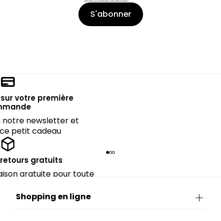
S'abonner
sur votre première
mmande
notre newsletter et
 ce petit cadeau
 retours gratuits
raison gratuite pour toute
périeure à 90€.
Shopping en ligne