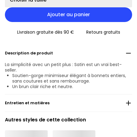
Ajouter au panier
Livraison gratuite dès 90 €
Retours gratuits
Description de produit
La simplicité avec un petit plus : Satin est un vrai best-
seller.
Soutien-gorge minimiseur élégant à bonnets entiers,
sans coutures et sans rembourrage.
Un brun clair riche et neutre.
Entretien et matières
Ne pas blanchir
Autres styles de cette collection
Lavage professionnel exclu
Séchage à la machine exclu