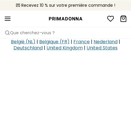
💌 Recevez 10 % sur votre première commande !
🚚 Livraison gratuite à partir de 90€
📦 Retours gratuits
Que cherchez-vous ?
België (NL)
|
Belgique (FR)
|
France
|
Nederland
|
Deutschland
|
United Kingdom
|
United States