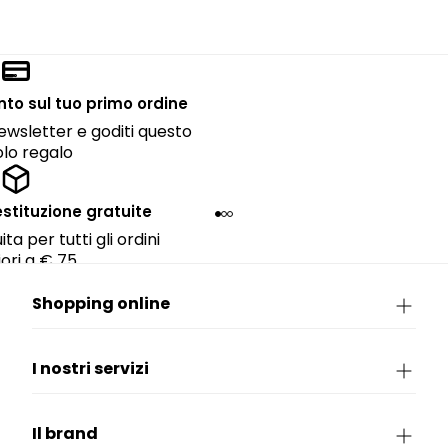
onto sul tuo primo ordine
 newsletter e goditi questo
lo regalo
estituzione gratuite
ta per tutti gli ordini
ori a € 75.
Shopping online
I nostri servizi
Il brand