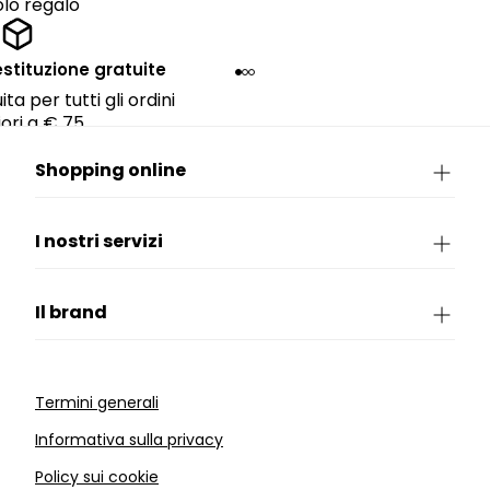
lo regalo
estituzione gratuite
ta per tutti gli ordini
ori a € 75.
Shopping online
I nostri servizi
Il brand
Termini generali
Informativa sulla privacy
Policy sui cookie