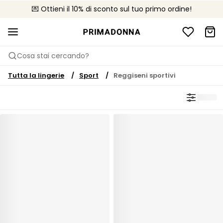
💌 Ottieni il 10% di sconto sul tuo primo ordine!
🚚 Consegna gratuita sopra i €75
📦 Resi gratuiti
Cosa stai cercando?
Tutta la lingerie
Sport
Reggiseni sportivi