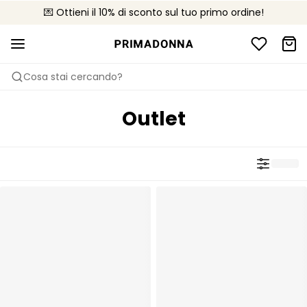
💌 Ottieni il 10% di sconto sul tuo primo ordine!
🚚 Consegna gratuita sopra i €75
📦 Resi gratuiti
Cosa stai cercando?
Outlet