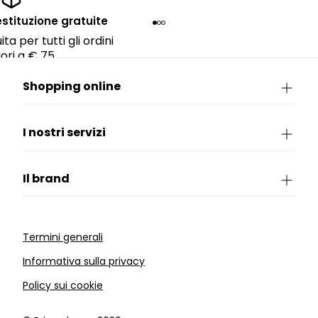
estituzione gratuite
ta per tutti gli ordini
ori a € 75.
Shopping online
I nostri servizi
Il brand
Termini generali
Informativa sulla privacy
Policy sui cookie