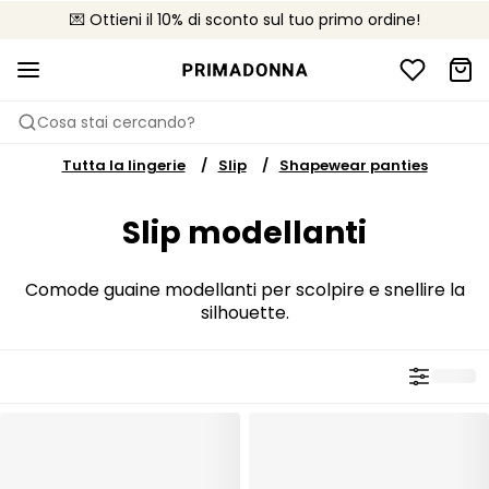
💌 Ottieni il 10% di sconto sul tuo primo ordine!
🚚 Consegna gratuita sopra i €75
📦 Resi gratuiti
Cosa stai cercando?
Tutta la lingerie
Slip
Shapewear panties
Slip modellanti
Comode guaine modellanti per scolpire e snellire la
silhouette.