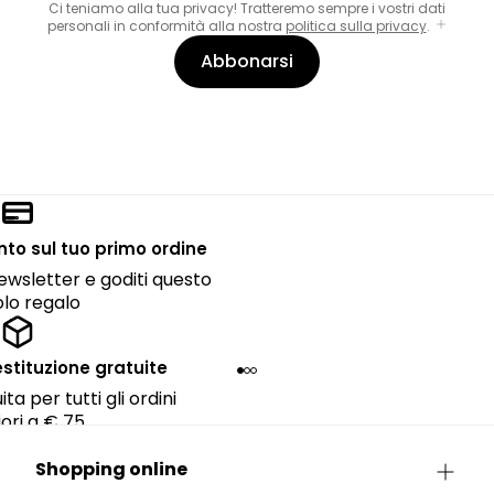
Ci teniamo alla tua privacy! Tratteremo sempre i vostri dati
personali in conformità alla nostra
politica sulla privacy
.
Abbonarsi
onto sul tuo primo ordine
 newsletter e goditi questo
lo regalo
estituzione gratuite
ta per tutti gli ordini
ori a € 75.
Shopping online