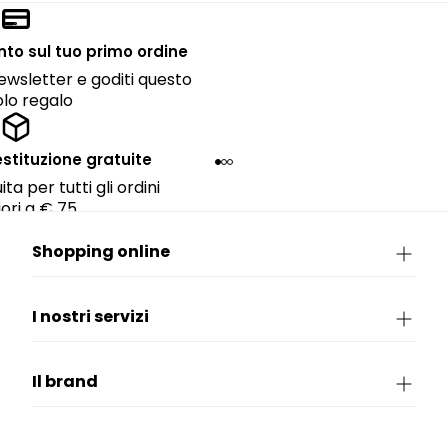
onto sul tuo primo ordine
 newsletter e goditi questo
lo regalo
estituzione gratuite
ta per tutti gli ordini
ori a € 75.
Shopping online
I nostri servizi
Il brand