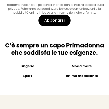
Trattiamo i vostri dati personali in linea con la nostra
politica sulla
privacy
. Potremmo personalizzare le nostre comunicazioni e la
pubblicità online in base alle informazioni che ci fornite.
Abbonarsi
C’è sempre un capo Primadonna
che soddisfa le tue esigenze.
Lingerie
Moda mare
Sport
Intimo modellante