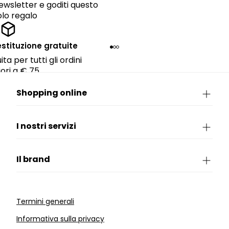
 newsletter e goditi questo
lo regalo
estituzione gratuite
ta per tutti gli ordini
ori a € 75.
Shopping online
I nostri servizi
Il brand
Termini generali
Informativa sulla privacy