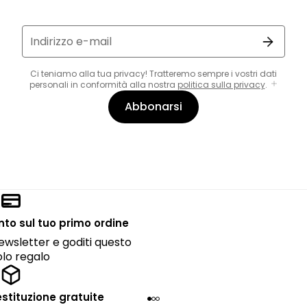
Indirizzo e-mail
Ci teniamo alla tua privacy! Tratteremo sempre i vostri dati
personali in conformità alla nostra
politica sulla privacy
.
Abbonarsi
onto sul tuo primo ordine
 newsletter e goditi questo
lo regalo
estituzione gratuite