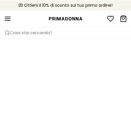
💌 Ottieni il 10% di sconto sul tuo primo ordine!
🚚 Consegna gratuita sopra i €75
📦 Resi gratuiti
Cosa stai cercando?