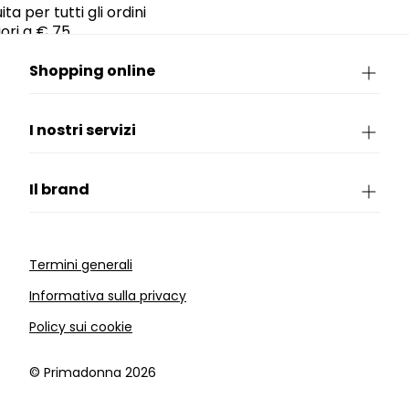
ta per tutti gli ordini
ori a € 75.
Shopping online
I nostri servizi
Il brand
Termini generali
Informativa sulla privacy
Policy sui cookie
©️ Primadonna 2026