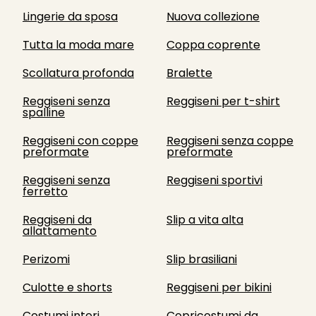
Lingerie da sposa
Nuova collezione
Tutta la moda mare
Coppa coprente
Scollatura profonda
Bralette
Reggiseni senza
Reggiseni per t-shirt
spalline
Reggiseni con coppe
Reggiseni senza coppe
preformate
preformate
Reggiseni senza
Reggiseni sportivi
ferretto
Reggiseni da
Slip a vita alta
allattamento
Perizomi
Slip brasiliani
Culotte e shorts
Reggiseni per bikini
Costumi interi
Copricostumi da