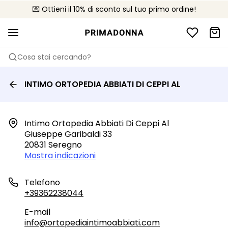
💌 Ottieni il 10% di sconto sul tuo primo ordine!
🚚 Consegna gratuita sopra i €75
📦 Resi gratuiti
Cosa stai cercando?
INTIMO ORTOPEDIA ABBIATI DI CEPPI AL
Intimo Ortopedia Abbiati Di Ceppi Al

Giuseppe Garibaldi 33

20831 Seregno
Mostra indicazioni
Telefono
+39362238044
E-mail
info@ortopediaintimoabbiati.com