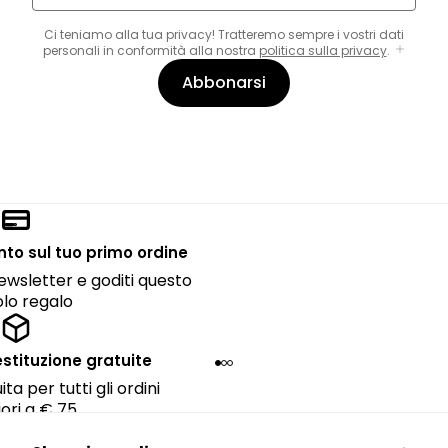
Ci teniamo alla tua privacy! Tratteremo sempre i vostri dati
personali in conformità alla nostra
politica sulla privacy
.
Abbonarsi
onto sul tuo primo ordine
 newsletter e goditi questo
lo regalo
estituzione gratuite
ta per tutti gli ordini
ori a € 75.