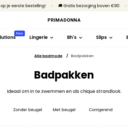
op je eerste bestelling!
🚚 Gratis bezorging boven €90
Shop op stijl
Shop op collectie
Shop op maat
Shop op stijl
Shop op bh
Bh's
Primadonna
B- tot C-cup
Rioslips
Zonder beug
New
Slips
Primadonna Twist
D- tot E-cup
Tailleslips
Met beugel
lutions
Lingerie
Bh's
Slips
Body's
Sport
F- tot H-cup
Hotpants & sh
Voorgevorm
B
Shapewear
Bestsellers
I- tot M-cup
Strings
Niet-voorg
Alle badmode
Badpakken
Naadloze slips
Alle lingerie
Corrigerende s
Badpakken
Alle slips
Vind mijn maat
Ideaal om in te zwemmen en als chique strandlook.
Alle bh's
Zonder beugel
Met beugel
Corrigerend
Vind mijn maat