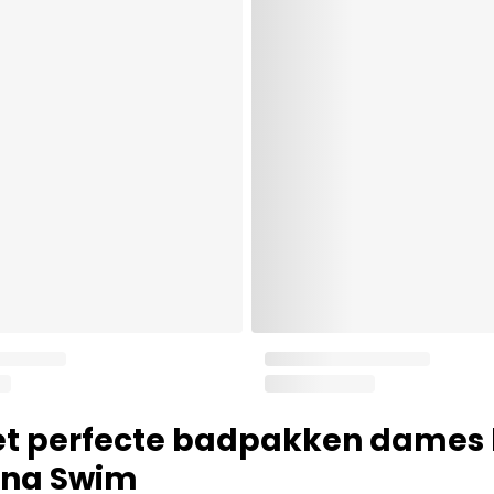
t perfecte badpakken dames 
na Swim