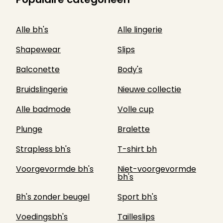
Alle bh's
Alle lingerie
Shapewear
Slips
Balconette
Body's
Bruidslingerie
Nieuwe collectie
Alle badmode
Volle cup
Plunge
Bralette
Strapless bh's
T-shirt bh
Voorgevormde bh's
Niet-voorgevormde
bh's
Bh's zonder beugel
Sport bh's
Voedingsbh's
Tailleslips