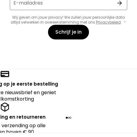
E-mailadres
Wij geven om jouw privacy! We zullen jouw persoonlijke data
altijd verwerken in overeenstemming met ons
Privacybeleid
.
Schrijf je in
 op je eerste bestelling
nze nieuwsbrief en geniet
lkomstkorting
ing en retourneren
 verzending op alle
en boven € 90.