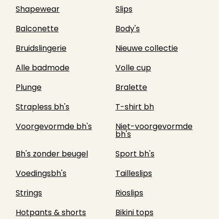
Shapewear
Slips
Balconette
Body's
Bruidslingerie
Nieuwe collectie
Alle badmode
Volle cup
Plunge
Bralette
Strapless bh's
T-shirt bh
Voorgevormde bh's
Niet-voorgevormde
bh's
Bh's zonder beugel
Sport bh's
Voedingsbh's
Tailleslips
Strings
Rioslips
Hotpants & shorts
Bikini tops