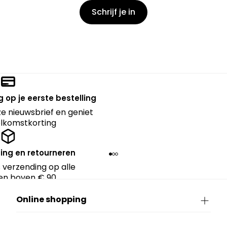
Schrijf je in
 op je eerste bestelling
nze nieuwsbrief en geniet
lkomstkorting
ing en retourneren
 verzending op alle
en boven € 90.
Online shopping