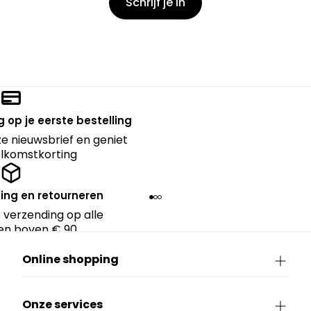
Schrijf je in
 op je eerste bestelling
nze nieuwsbrief en geniet
lkomstkorting
ing en retourneren
 verzending op alle
en boven € 90.
Online shopping
Onze services