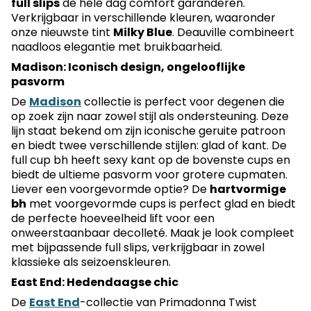
full slips
de hele dag comfort garanderen.
Verkrijgbaar in verschillende kleuren, waaronder
onze nieuwste tint
Milky Blue
. Deauville combineert
naadloos elegantie met bruikbaarheid.
Madison: Iconisch design, ongelooflijke
pasvorm
De
Madison
collectie is perfect voor degenen die
op zoek zijn naar zowel stijl als ondersteuning. Deze
lijn staat bekend om zijn iconische geruite patroon
en biedt twee verschillende stijlen: glad of kant. De
full cup bh heeft sexy kant op de bovenste cups en
biedt de ultieme pasvorm voor grotere cupmaten.
Liever een voorgevormde optie? De
hartvormige
bh
met voorgevormde cups is perfect glad en biedt
de perfecte hoeveelheid lift voor een
onweerstaanbaar decolleté. Maak je look compleet
met bijpassende full slips, verkrijgbaar in zowel
klassieke als seizoenskleuren.
East End: Hedendaagse chic
De
East End
-collectie van Primadonna Twist