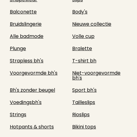
Balconette
Body's
Bruidslingerie
Nieuwe collectie
Alle badmode
Volle cup
Plunge
Bralette
Strapless bh's
T-shirt bh
Voorgevormde bh's
Niet-voorgevormde
bh's
Bh's zonder beugel
Sport bh's
Voedingsbh's
Tailleslips
Strings
Rioslips
Hotpants & shorts
Bikini tops