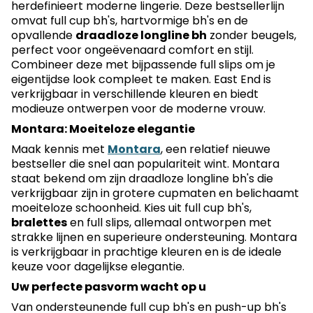
herdefinieert moderne lingerie. Deze bestsellerlijn
omvat full cup bh's, hartvormige bh's en de
opvallende
draadloze longline bh
zonder beugels,
perfect voor ongeëvenaard comfort en stijl.
Combineer deze met bijpassende full slips om je
eigentijdse look compleet te maken. East End is
verkrijgbaar in verschillende kleuren en biedt
modieuze ontwerpen voor de moderne vrouw.
Montara: Moeiteloze elegantie
Maak kennis met
Montara
, een relatief nieuwe
bestseller die snel aan populariteit wint. Montara
staat bekend om zijn draadloze longline bh's die
verkrijgbaar zijn in grotere cupmaten en belichaamt
moeiteloze schoonheid. Kies uit full cup bh's,
bralettes
en full slips, allemaal ontworpen met
strakke lijnen en superieure ondersteuning. Montara
is verkrijgbaar in prachtige kleuren en is de ideale
keuze voor dagelijkse elegantie.
Uw perfecte pasvorm wacht op u
Van ondersteunende full cup bh's en push-up bh's