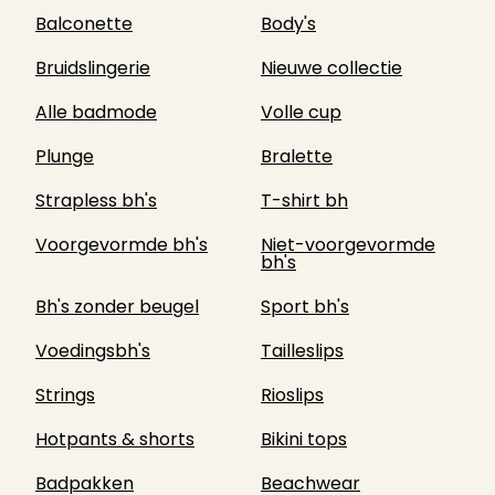
Balconette
Body's
Bruidslingerie
Nieuwe collectie
Alle badmode
Volle cup
Plunge
Bralette
Strapless bh's
T-shirt bh
Voorgevormde bh's
Niet-voorgevormde
bh's
Bh's zonder beugel
Sport bh's
Voedingsbh's
Tailleslips
Strings
Rioslips
Hotpants & shorts
Bikini tops
Badpakken
Beachwear