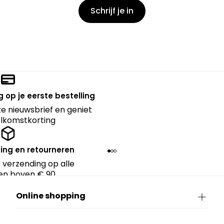
Schrijf je in
 op je eerste bestelling
nze nieuwsbrief en geniet
lkomstkorting
ing en retourneren
 verzending op alle
en boven € 90.
Online shopping