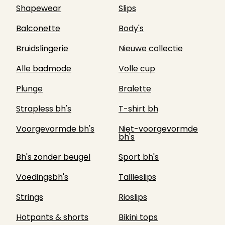
Shapewear
Slips
Balconette
Body's
Bruidslingerie
Nieuwe collectie
Alle badmode
Volle cup
Plunge
Bralette
Strapless bh's
T-shirt bh
Voorgevormde bh's
Niet-voorgevormde
bh's
Bh's zonder beugel
Sport bh's
Voedingsbh's
Tailleslips
Strings
Rioslips
Hotpants & shorts
Bikini tops