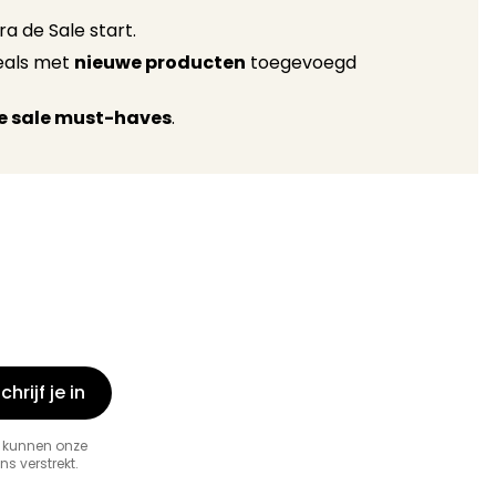
a de Sale start.
eals met
nieuwe producten
toegevoegd
e sale must-haves
.
chrijf je in
 kunnen onze
s verstrekt.