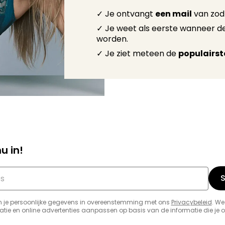
✓ Je ontvangt
een mail
van zodr
✓ Je weet als eerste wanneer d
worden.
✓ Je ziet meteen de
populairst
nu in!
S
n je persoonlijke gegevens in overeenstemming met ons
Privacybeleid
. We
e en online advertenties aanpassen op basis van de informatie die je on