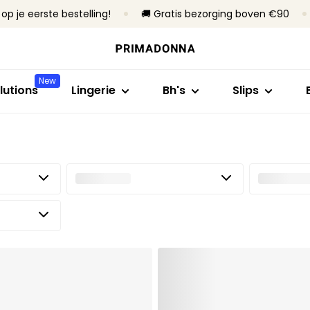
op je eerste bestelling!
🚚 Gratis bezorging boven €90
Shop op stijl
Shop op collectie
Shop op maat
Shop op stijl
Shop op bh
Bh's
Primadonna
B- tot C-cup
Rioslips
Zonder beug
New
Slips
Primadonna Twist
D- tot E-cup
Tailleslips
Met beugel
lutions
Lingerie
Bh's
Slips
Body's
Sport
F- tot H-cup
Hotpants & sh
Voorgevorm
B
Shapewear
Bestsellers
I- tot M-cup
Strings
Niet-voorg
Naadloze slips
Alle lingerie
Corrigerende s
Alle slips
Vind mijn maat
Alle bh's
Vind mijn maat