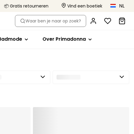
NL
📦 Gratis retourneren
Vind een boetiek
-type
Shop op stijl
Shop op stijl
Over Primadonna
Waar ben je naar op zoek?
el
Bikini tops
Volle cup
Primadonna x Vivian Hoorn
Badpakken
Minimizer bh
Dit is Primadonna
Badmode
Over Primadonna
orts
de bh's
ikini slips
Plunge
Body Love Project
evormde bh's
Tankini tops
Balconette
Kwaliteit die blijft
Beachwear
T-shirt bh
Collecties
lips
Bralette
Alle badmode
Hartvorm
Strapless
Sport