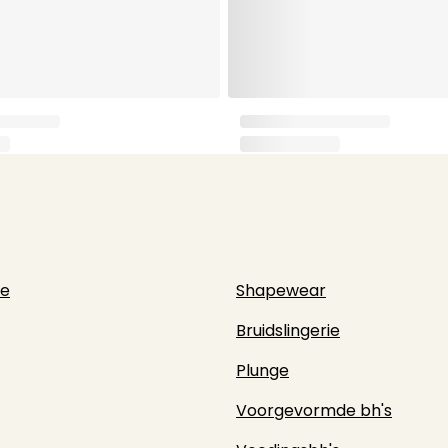
ie
Shapewear
Bruidslingerie
Plunge
Voorgevormde bh's