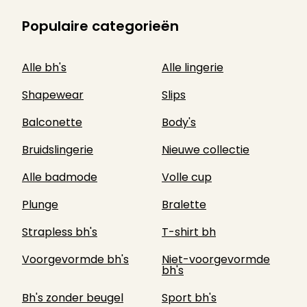
Populaire categorieën
Alle bh's
Alle lingerie
Shapewear
Slips
Balconette
Body's
Bruidslingerie
Nieuwe collectie
Alle badmode
Volle cup
Plunge
Bralette
Strapless bh's
T-shirt bh
Voorgevormde bh's
Niet-voorgevormde
bh's
Bh's zonder beugel
Sport bh's