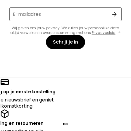
E-mailadres
Wij geven om jouw privacy! We zullen jouw persoonlijke data
altijd verwerken in overeenstemming met ons
Privacybeleid
.
Schrijf je in
 op je eerste bestelling
nze nieuwsbrief en geniet
lkomstkorting
ing en retourneren