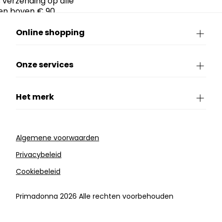
 verzending op alle
en boven € 90.
Online shopping
Onze services
Het merk
Algemene voorwaarden
Privacybeleid
Cookiebeleid
Primadonna 2026 Alle rechten voorbehouden