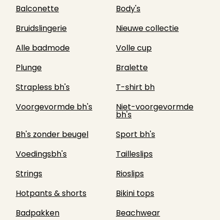
Balconette
Body's
Bruidslingerie
Nieuwe collectie
Alle badmode
Volle cup
Plunge
Bralette
Strapless bh's
T-shirt bh
Voorgevormde bh's
Niet-voorgevormde
bh's
Bh's zonder beugel
Sport bh's
Voedingsbh's
Tailleslips
Strings
Rioslips
Hotpants & shorts
Bikini tops
Badpakken
Beachwear