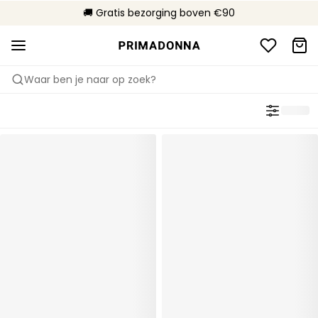
🌍 Verkocht in 305 boetieks in Nederland
🚚 Gratis bezorging boven €90
📦 Gratis retourneren
Waar ben je naar op zoek?