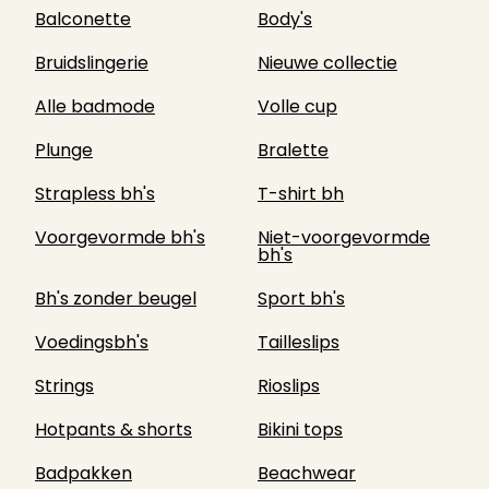
Balconette
Body's
Bruidslingerie
Nieuwe collectie
Alle badmode
Volle cup
Plunge
Bralette
Strapless bh's
T-shirt bh
Voorgevormde bh's
Niet-voorgevormde
bh's
Bh's zonder beugel
Sport bh's
Voedingsbh's
Tailleslips
Strings
Rioslips
Hotpants & shorts
Bikini tops
Badpakken
Beachwear