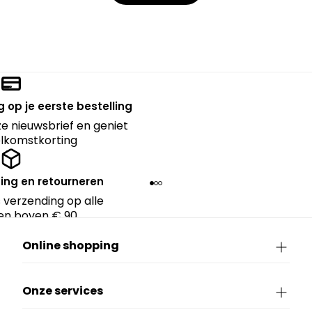
 op je eerste bestelling
nze nieuwsbrief en geniet
lkomstkorting
ing en retourneren
 verzending op alle
en boven € 90.
Online shopping
Onze services