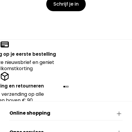
Schrijf je in
 op je eerste bestelling
nze nieuwsbrief en geniet
lkomstkorting
ing en retourneren
 verzending op alle
en boven € 90.
Online shopping