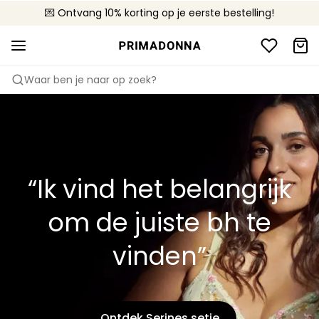
💌 Ontvang 10% korting op je eerste bestelling!
🚚 Gratis bezorging boven €90
📦 Gratis retourneren
Waar ben je naar op zoek?
“Ik vind het belangrijk
om de juiste bh te
vinden”
Ontdek Serines setje