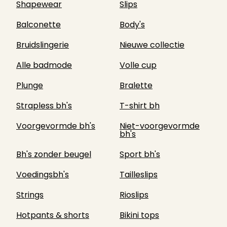
Shapewear
Slips
Balconette
Body's
Bruidslingerie
Nieuwe collectie
Alle badmode
Volle cup
Plunge
Bralette
Strapless bh's
T-shirt bh
Voorgevormde bh's
Niet-voorgevormde
bh's
Bh's zonder beugel
Sport bh's
Voedingsbh's
Tailleslips
Strings
Rioslips
Hotpants & shorts
Bikini tops