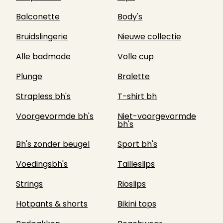
Balconette
Body's
Bruidslingerie
Nieuwe collectie
Alle badmode
Volle cup
Plunge
Bralette
Strapless bh's
T-shirt bh
Voorgevormde bh's
Niet-voorgevormde
bh's
Bh's zonder beugel
Sport bh's
Voedingsbh's
Tailleslips
Strings
Rioslips
Hotpants & shorts
Bikini tops