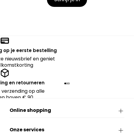
 op je eerste bestelling
nze nieuwsbrief en geniet
lkomstkorting
ing en retourneren
 verzending op alle
en boven € 90.
Online shopping
Onze services