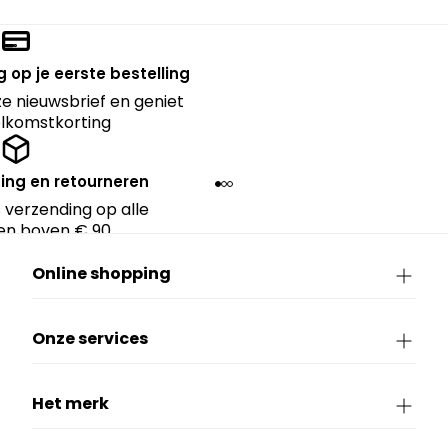
 op je eerste bestelling
nze nieuwsbrief en geniet
lkomstkorting
ing en retourneren
 verzending op alle
en boven € 90.
Online shopping
Onze services
Het merk