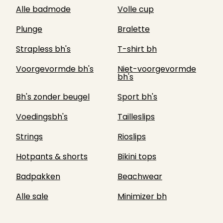
Alle badmode
Volle cup
Plunge
Bralette
Strapless bh's
T-shirt bh
Voorgevormde bh's
Niet-voorgevormde
bh's
Bh's zonder beugel
Sport bh's
Voedingsbh's
Tailleslips
Strings
Rioslips
Hotpants & shorts
Bikini tops
Badpakken
Beachwear
Alle sale
Minimizer bh