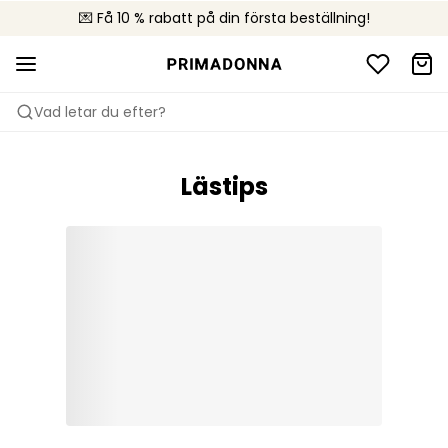
💌 Få 10 % rabatt på din första beställning!
🚚 Fri leverans vid köp över 599 kr
📦 Kostnadsfria returer
Vad letar du efter?
Lästips