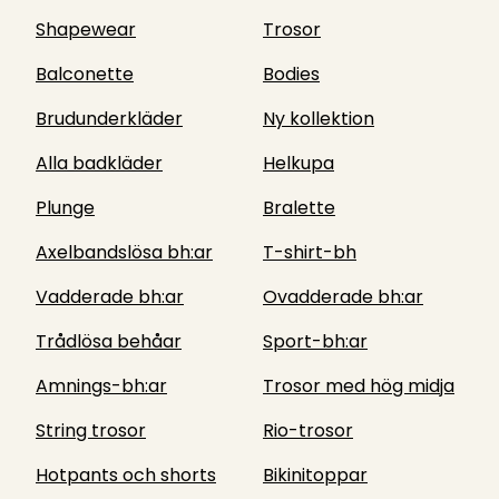
Shapewear
Trosor
Balconette
Bodies
Brudunderkläder
Ny kollektion
Alla badkläder
Helkupa
Plunge
Bralette
Axelbandslösa bh:ar
T-shirt-bh
Vadderade bh:ar
Ovadderade bh:ar
Trådlösa behåar
Sport-bh:ar
Amnings-bh:ar
Trosor med hög midja
String trosor
Rio-trosor
Hotpants och shorts
Bikinitoppar