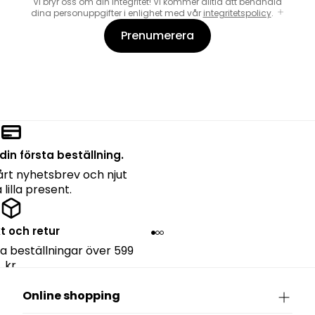
Vi bryr oss om din integritet! Vi kommer alltid att behandla
dina personuppgifter i enlighet med vår
integritetspolicy
.
Prenumerera
din första beställning.
rt nyhetsbrev och njut
lilla present.
kt och retur
lla beställningar över 599
kr.
Online shopping