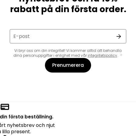
rabatt på din första order.
E-post
Vi bryr oss om din integritet! Vi kommer alltid att behandla
dina personuppgifter i enlighet med vår
integritetspolicy
.
Prenumerera
din första beställning.
rt nyhetsbrev och njut
lilla present.