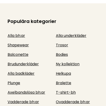
Populära kategorier
Alla bh:ar
Alla underkläder
Shapewear
Trosor
Balconette
Bodies
Brudunderkläder
Ny kollektion
Alla badkläder
Helkupa
Plunge
Bralette
Axelbandslösa bh:ar
T-shirt-bh
Vadderade bh:ar
Ovadderade bh:ar