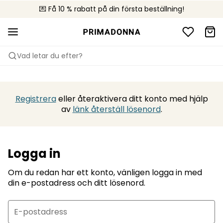
💌 Få 10 % rabatt på din första beställning!
🚚 Fri leverans vid köp över 599 kr
🌍 Säljs i 67 butiker i Sverige
Vad letar du efter?
Registrera
eller återaktivera ditt konto med hjälp
av
länk återställ lösenord
.
Logga in
Om du redan har ett konto, vänligen logga in med
din e-postadress och ditt lösenord.
E-postadress