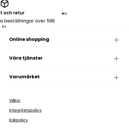
kt och retur
lla beställningar över 599
kr.
Online shopping
Våra tjänster
Varumärket
Villkor
Integritetspolicy
Kakpolicy