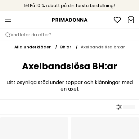
💌 Få 10 % rabatt på din första beställning!
🚚 Fri leverans vid köp över 599 kr
📦 Kostnadsfria returer
Vad letar du efter?
Alla underkläder
Bh:ar
Axelbandslösa bh:ar
Axelbandslösa BH:ar
Ditt osynliga stöd under toppar och klänningar med
en axel.