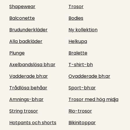
Shapewear
Trosor
Balconette
Bodies
Brudunderkläder
Ny kollektion
Alla badkläder
Helkupa
Plunge
Bralette
Axelbandslösa bh:ar
T-shirt-bh
Vadderade bh:ar
Ovadderade bh:ar
Trådlösa behåar
Sport-bh:ar
Amnings-bh:ar
Trosor med hög midja
String trosor
Rio-trosor
Hotpants och shorts
Bikinitoppar