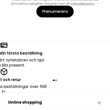
dina personuppgifter i enlighet med vår
integritetspolicy
.
Prenumerera
din första beställning.
rt nyhetsbrev och njut
lilla present.
kt och retur
lla beställningar över 599
kr.
Online shopping