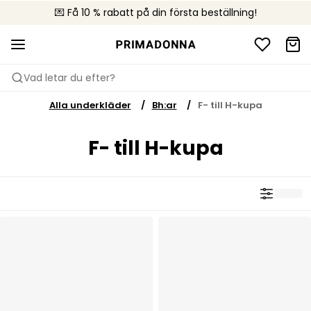
💌 Få 10 % rabatt på din första beställning!
🚚 Fri leverans vid köp över 599 kr
📦 Kostnadsfria returer
Vad letar du efter?
Alla underkläder
Bh:ar
F- till H-kupa
F- till H-kupa