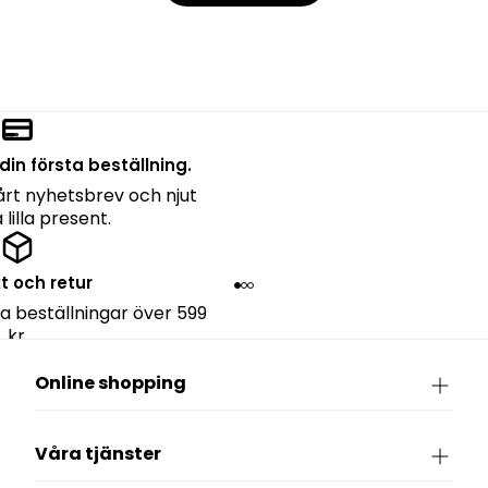
din första beställning.
rt nyhetsbrev och njut
lilla present.
kt och retur
lla beställningar över 599
kr.
Online shopping
Våra tjänster