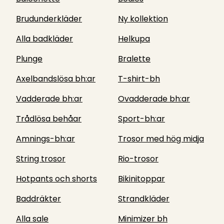
Brudunderkläder
Ny kollektion
Alla badkläder
Helkupa
Plunge
Bralette
Axelbandslösa bh:ar
T-shirt-bh
Vadderade bh:ar
Ovadderade bh:ar
Trådlösa behåar
Sport-bh:ar
Amnings-bh:ar
Trosor med hög midja
String trosor
Rio-trosor
Hotpants och shorts
Bikinitoppar
Baddräkter
Strandkläder
Alla sale
Minimizer bh