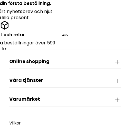
din första beställning.
rt nyhetsbrev och njut
lilla present.
kt och retur
lla beställningar över 599
kr.
Online shopping
Våra tjänster
Varumärket
Villkor