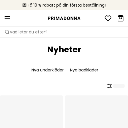
💌 Få 10 % rabatt på din första beställning!
🚚 Fri leverans vid köp över 599 kr
📦 Kostnadsfria returer
Vad letar du efter?
Nyheter
Nya underkläder
Nya badkläder