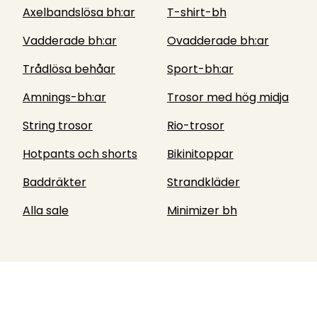
Axelbandslösa bh:ar
T-shirt-bh
Vadderade bh:ar
Ovadderade bh:ar
Trådlösa behåar
Sport-bh:ar
Amnings-bh:ar
Trosor med hög midja
String trosor
Rio-trosor
Hotpants och shorts
Bikinitoppar
Baddräkter
Strandkläder
Alla sale
Minimizer bh