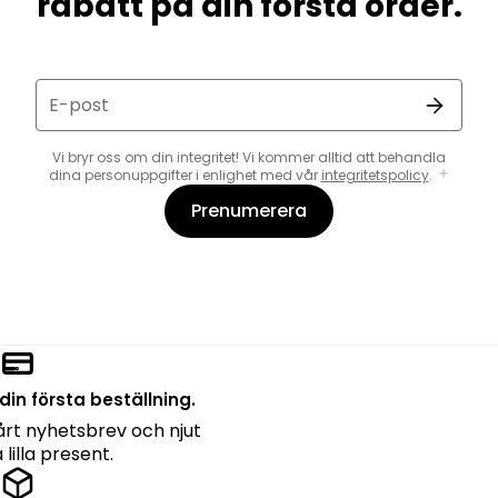
rabatt på din första order.
E-post
Vi bryr oss om din integritet! Vi kommer alltid att behandla
dina personuppgifter i enlighet med vår
integritetspolicy
.
Prenumerera
din första beställning.
rt nyhetsbrev och njut
lilla present.