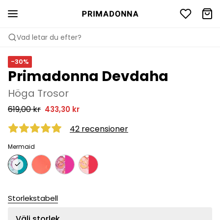
Vad letar du efter?
-30%
Primadonna Devdaha
Höga Trosor
619,00 kr
433,30 kr
42 recensioner
Mermaid
Storlekstabell
Välj storlek