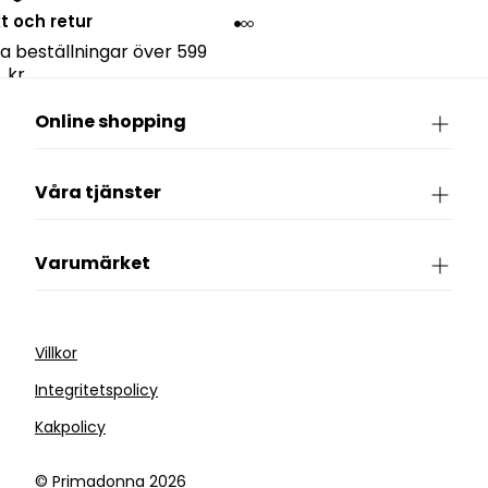
kt och retur
lla beställningar över 599
kr.
Online shopping
Våra tjänster
Varumärket
Villkor
Integritetspolicy
Kakpolicy
©️ Primadonna 2026