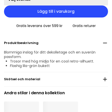
Lägg till i varukorg
Gratis leverans över 599 kr
Gratis returer
Produktbeskrivning
Blommiga inslag för ditt dekolletage och en suverän
passform.
Trosor med hög midja för en cool retro-silhuett.
Flashig lila-grön bukett
Skötsel och material
Blek inte
Andra stilar i denna kollektion
Ingen professionell kemtvätt
Torktumla inte
30 °C Normal tvätt
°
30