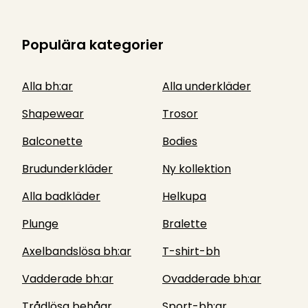
Populära kategorier
Alla bh:ar
Alla underkläder
Shapewear
Trosor
Balconette
Bodies
Brudunderkläder
Ny kollektion
Alla badkläder
Helkupa
Plunge
Bralette
Axelbandslösa bh:ar
T-shirt-bh
Vadderade bh:ar
Ovadderade bh:ar
Trådlösa behåar
Sport-bh:ar