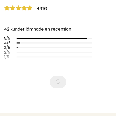
4.91/5
42 kunder lämnade en recension
5/5
4/5
3/5
2/5
1/5