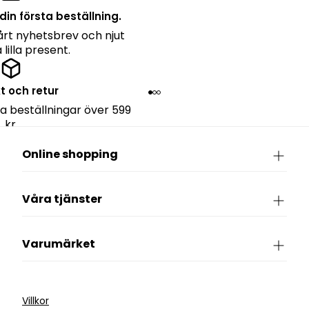
din första beställning.
rt nyhetsbrev och njut
lilla present.
kt och retur
lla beställningar över 599
kr.
Online shopping
Våra tjänster
Varumärket
Villkor