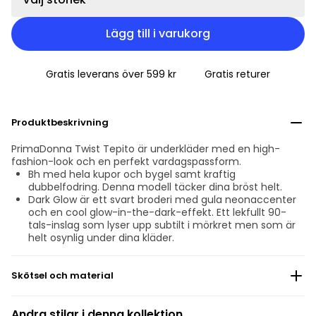
Lägg till i varukorg
Gratis leverans över 599 kr
Gratis returer
Produktbeskrivning
PrimaDonna Twist Tepito är underkläder med en high-
fashion-look och en perfekt vardagspassform.
Bh med hela kupor och bygel samt kraftig
dubbelfodring. Denna modell täcker dina bröst helt.
Dark Glow är ett svart broderi med gula neonaccenter
och en cool glow-in-the-dark-effekt. Ett lekfullt 90-
tals-inslag som lyser upp subtilt i mörkret men som är
helt osynlig under dina kläder.
Skötsel och material
Blek inte
Andra stilar i denna kollektion