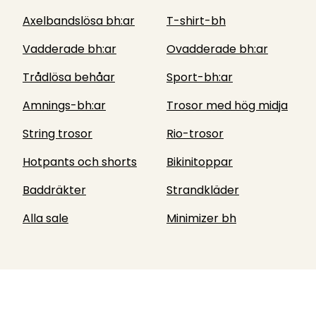
Axelbandslösa bh:ar
T-shirt-bh
Vadderade bh:ar
Ovadderade bh:ar
Trådlösa behåar
Sport-bh:ar
Amnings-bh:ar
Trosor med hög midja
String trosor
Rio-trosor
Hotpants och shorts
Bikinitoppar
Baddräkter
Strandkläder
Alla sale
Minimizer bh