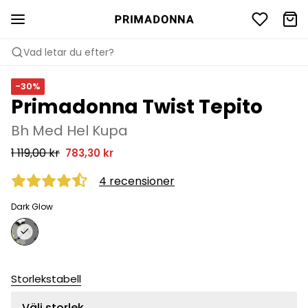
Vad letar du efter?
-30%
Primadonna Twist Tepito
Bh Med Hel Kupa
1 119,00 kr
783,30 kr
4 recensioner
Dark Glow
Storlekstabell
Välj storlek