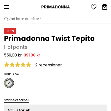
Vad letar du efter?
-30%
Primadonna Twist Tepito
Hotpants
559,00 kr
391,30 kr
2 recensioner
Dark Glow
Storlekstabell
Välj storlek