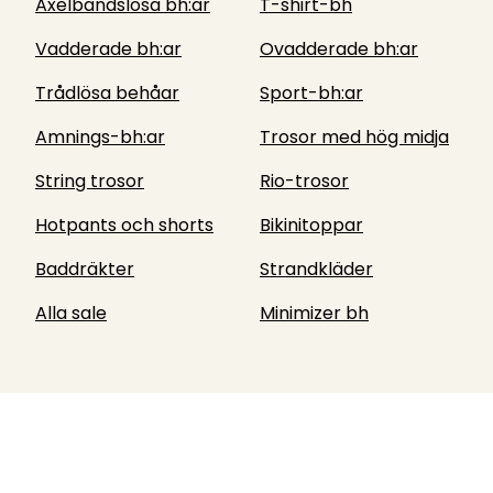
Axelbandslösa bh:ar
T-shirt-bh
Vadderade bh:ar
Ovadderade bh:ar
Trådlösa behåar
Sport-bh:ar
Amnings-bh:ar
Trosor med hög midja
String trosor
Rio-trosor
Hotpants och shorts
Bikinitoppar
Baddräkter
Strandkläder
Alla sale
Minimizer bh