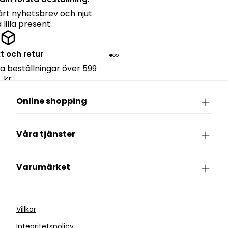
rt nyhetsbrev och njut
lilla present.
kt och retur
lla beställningar över 599
kr.
Online shopping
Våra tjänster
Varumärket
Villkor
Integritetspolicy