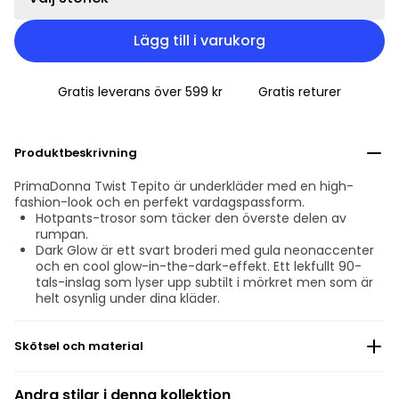
Lägg till i varukorg
Gratis leverans över 599 kr
Gratis returer
Produktbeskrivning
PrimaDonna Twist Tepito är underkläder med en high-
fashion-look och en perfekt vardagspassform.
Hotpants-trosor som täcker den överste delen av
rumpan.
Dark Glow är ett svart broderi med gula neonaccenter
och en cool glow-in-the-dark-effekt. Ett lekfullt 90-
tals-inslag som lyser upp subtilt i mörkret men som är
helt osynlig under dina kläder.
Skötsel och material
Blek inte
Andra stilar i denna kollektion