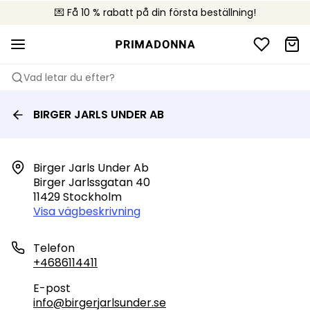
💌 Få 10 % rabatt på din första beställning!
🚚 Fri leverans vid köp över 599 kr
📦 Kostnadsfria returer
Vad letar du efter?
BIRGER JARLS UNDER AB
Birger Jarls Under Ab

Birger Jarlssgatan 40

11429 Stockholm
Visa vägbeskrivning
Telefon
+4686114411
E-post
info@birgerjarlsunder.se