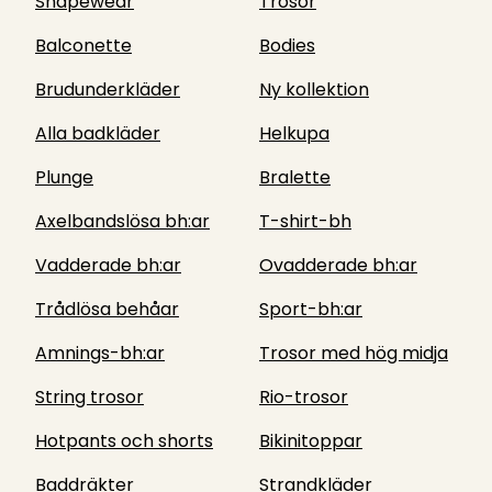
Shapewear
Trosor
Balconette
Bodies
Brudunderkläder
Ny kollektion
Alla badkläder
Helkupa
Plunge
Bralette
Axelbandslösa bh:ar
T-shirt-bh
Vadderade bh:ar
Ovadderade bh:ar
Trådlösa behåar
Sport-bh:ar
Amnings-bh:ar
Trosor med hög midja
String trosor
Rio-trosor
Hotpants och shorts
Bikinitoppar
Baddräkter
Strandkläder