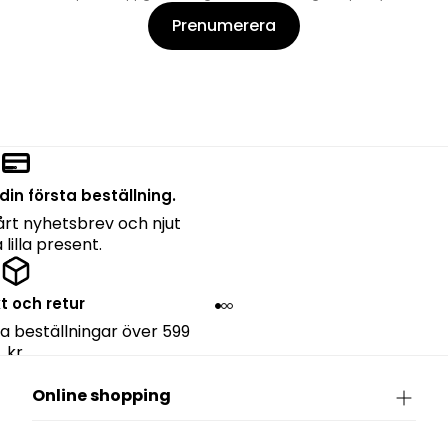
Prenumerera
din första beställning.
rt nyhetsbrev och njut
lilla present.
kt och retur
lla beställningar över 599
kr.
Online shopping