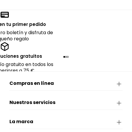
en tu primer pedido
ro boletín y disfruta de
queño regalo
luciones gratuitos
ío gratuito en todos los
eriores a 75 €.
Compras en línea
Nuestros servicios
La marca