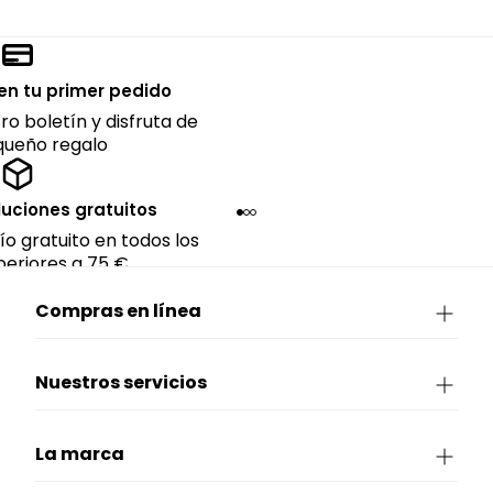
en tu primer pedido
ro boletín y disfruta de
queño regalo
luciones gratuitos
ío gratuito en todos los
eriores a 75 €.
Compras en línea
Nuestros servicios
La marca