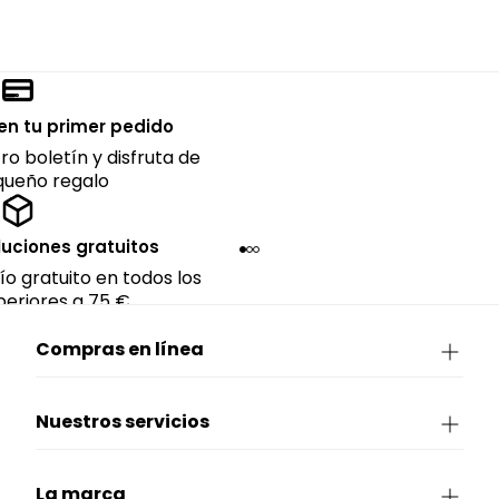
en tu primer pedido
ro boletín y disfruta de
queño regalo
luciones gratuitos
ío gratuito en todos los
eriores a 75 €.
Compras en línea
Nuestros servicios
La marca