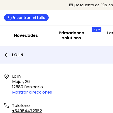
💌 ¡Descuento del 10% en
Com
Encontrar mi talla
Suj
New
Bra
Primadonna
Le
Novedades
Bod
solutions
Len
LOLIN
Tod
Lolin

Major, 26

12580 Benicarlo
Mostrar direcciones
Teléfono
+34964472952