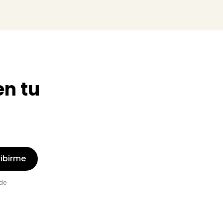
en tu
ibirme
de