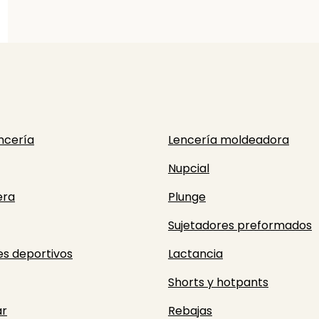
ncería
Lencería moldeadora
Nupcial
era
Plunge
Sujetadores preformados
es deportivos
Lactancia
Shorts y hotpants
r
Rebajas