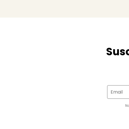
Susc
Email
N