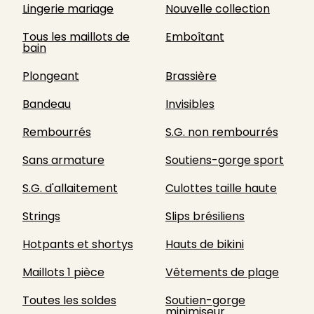
Lingerie mariage
Nouvelle collection
Tous les maillots de
Emboîtant
bain
Plongeant
Brassière
Bandeau
Invisibles
Rembourrés
S.G. non rembourrés
Sans armature
Soutiens-gorge sport
S.G. d'allaitement
Culottes taille haute
Strings
Slips brésiliens
Hotpants et shortys
Hauts de bikini
Maillots 1 pièce
Vêtements de plage
Toutes les soldes
Soutien-gorge
minimiseur