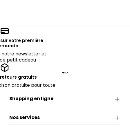
sur votre première
mmande
notre newsletter et
 ce petit cadeau
 retours gratuits
raison gratuite pour toute
rieure à CHF 150.
Shopping en ligne
Nos services