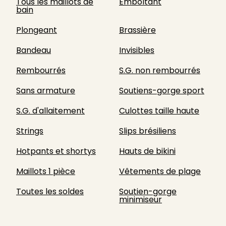
Tous les maillots de
Emboîtant
bain
Plongeant
Brassière
Bandeau
Invisibles
Rembourrés
S.G. non rembourrés
Sans armature
Soutiens-gorge sport
S.G. d'allaitement
Culottes taille haute
Strings
Slips brésiliens
Hotpants et shortys
Hauts de bikini
Maillots 1 pièce
Vêtements de plage
Toutes les soldes
Soutien-gorge
minimiseur