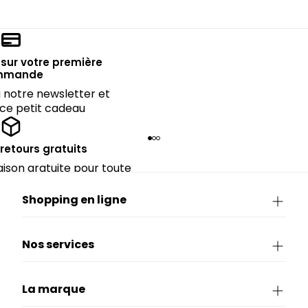
sur votre première
mmande
notre newsletter et
 ce petit cadeau
 retours gratuits
raison gratuite pour toute
rieure à CHF 150.
Shopping en ligne
Nos services
La marque