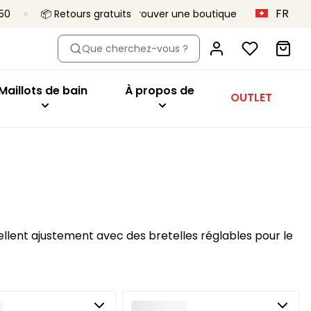
FR
150
📦 Retours gratuits
Trouver une boutique
dèle
eter par modèle
Acheter par modèle
À propos de
Que cherchez-vous ?
oîtant
Hauts de bikini
Primadonna x Vivian Hoorn
aute
ien-gorge minimiseur
Maillots 1 pièce
C’est ça, Primadonna
Maillots de bain
À propos de
OUTLET
tys
geant
Bas de bikini
Le projet Body Love
onnet
Tankini
Une qualité qui dure
utures
ibles
Vêtements de plage
Collections
es
sière
Tous les maillots de bain
orme de coeur
deau
t
ellent ajustement avec des bretelles réglables pour le