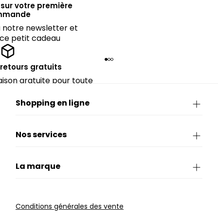
sur votre première
mmande
notre newsletter et
 ce petit cadeau
 retours gratuits
raison gratuite pour toute
rieure à CHF 150.
Shopping en ligne
Nos services
La marque
Conditions générales des vente