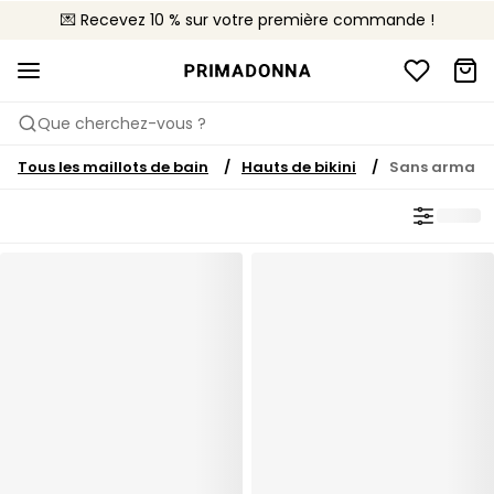
💌 Recevez 10 % sur votre première commande !
🚚 Livraison gratuite à partir de CHF 150
📦 Retours gratuits
Que cherchez-vous ?
Tous les maillots de bain
Hauts de bikini
Sans armatu