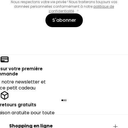
Nous respectons votre vie privée ! Nous traiterons toujours vos
données personnelles conformément à notre
politique de
confidentialité
.
S'abonner
sur votre première
mmande
notre newsletter et
 ce petit cadeau
 retours gratuits
raison gratuite pour toute
rieure à CHF 150.
Shopping en ligne