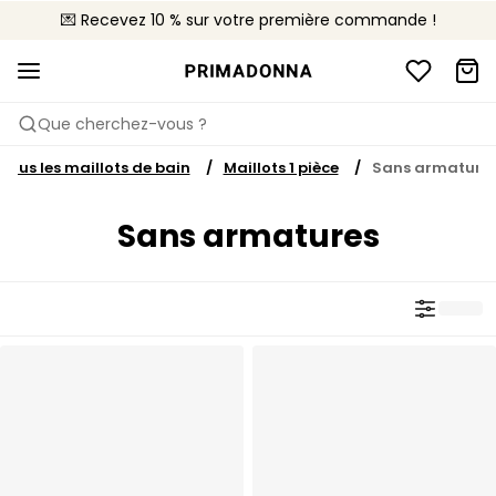
💌 Recevez 10 % sur votre première commande !
🚚 Livraison gratuite à partir de CHF 150
📦 Retours gratuits
Que cherchez-vous ?
Tous les maillots de bain
Maillots 1 pièce
Sans armature
Sans armatures