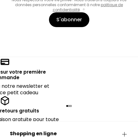
données personnelles conformément à notre
politique de
confidentialité
.
S'abonner
sur votre première
mmande
notre newsletter et
 ce petit cadeau
 retours gratuits
raison gratuite pour toute
rieure à CHF 150.
Shopping en ligne