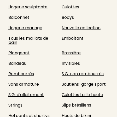
Lingerie sculptante
Culottes
Balconnet
Bodys
Lingerie mariage
Nouvelle collection
Tous les maillots de
Emboîtant
bain
Plongeant
Brassière
Bandeau
Invisibles
Rembourrés
S.G. non rembourrés
Sans armature
Soutiens-gorge sport
S.G. d'allaitement
Culottes taille haute
Strings
Slips brésiliens
Hotpants et shortys
Hauts de bikini