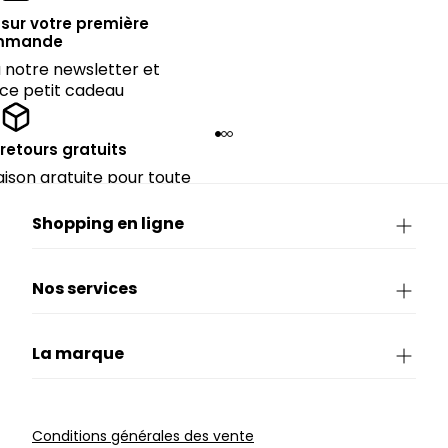
sur votre première
mmande
notre newsletter et
 ce petit cadeau
 retours gratuits
raison gratuite pour toute
rieure à CHF 150.
Shopping en ligne
Nos services
La marque
Conditions générales des vente